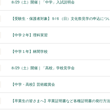
８/29（土）開催｜「中学」入試説明会
【受験生・保護者対象】９/６（日）文化祭見学の申込につ
【中学２年】理科実習
【中学１年】林間学校
８/29（土）開催｜「高校」学校見学会
【中学・高校】芸術鑑賞会
【卒業生の皆さまへ】卒業証明書など各種証明書の発行方