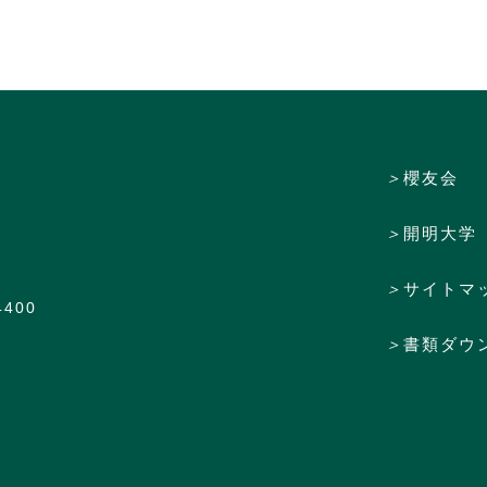
＞
櫻友会
＞
開明大学
＞
サイトマ
4400
＞
書類ダウ