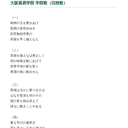
大阪貿易学院 学院歌（旧校歌）
（一）
精神の玉を磨きあげ
貿易の道究めゆき
刻苦勉励卒業の
高嶺を早く越えなん
（ニ）
高嶺を越えなば勇ましく
我が校風を帆にあげて
世界平和の舵を取り
希望の海に船出せん
（三）
商海はるかに乗り出さば
山なす怒濤も何のその
国の誉も積み添えて
帰るに難きことやある
（四）
奮え学びの健男児