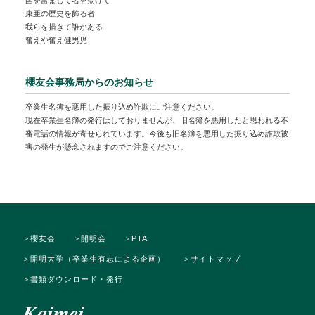
国を富まして名を揚げて
東亜の歴史を飾る者
我らを措きて誰かある
奮えや奮え健男児
櫻友会事務局からのお知らせ
卒業生名簿を悪用した振り込め詐欺にご注意ください。
現在卒業生名簿の発行はしておりませんが、旧名簿を悪用したと思われる不
審電話の情報が寄せられています。今後も旧名簿を悪用した振り込め詐欺被
害の発生が懸念されますのでご注意ください。
＞
櫻友会
＞
開明会
＞
PTA
＞
開明大学（卒業生有志による企画）
＞
サイトマップ
＞
書類ダウンロード・発行