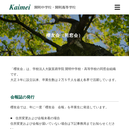
開明中学校・開明高等学校
櫻友会（同窓会）
「櫻友会」は、学校法人大阪貿易学院 開明中学校・高等学校の同窓会組織
です。
大正３年に設立以来、卒業生数は２万５千人を越え各界で活躍しています。
会報誌の発行
櫻友会では、年に一度「櫻友会 会報」を卒業生に発送しています。
■ 住所変更および会報未着の場合
住所変更および会報が届いていない場合は下記事務局までお知らせくださ