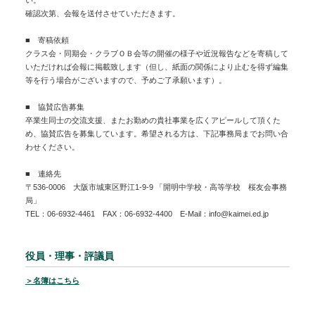
い。
確認次第、会報を送付させていただきます。
■ 寄稿依頼
クラス会・同期会・クラブＯＢ会等の開催の様子や近況報告などを寄稿して
いただければ会報に掲載致します（但し、紙面の関係により止むを得ず編集
等を行う場合がございますので、予めご了承願います）。
■ 協賛広告募集
卒業生同士の交流支援、またお勤めの貴社事業を広くアピールして頂くた
め、協賛広告を募集しています。希望される方は、下記事務局までお問い合
わせください。
■ 連絡先
〒536-0006 大阪市城東区野江1-9-9 「開明中学校・高等学校 桜友会事務
局」
TEL：06-6932-4461 FAX：06-6932-4400 E-Mail：info@kaimei.ed.jp
役員・理事・評議員
＞名簿はこちら