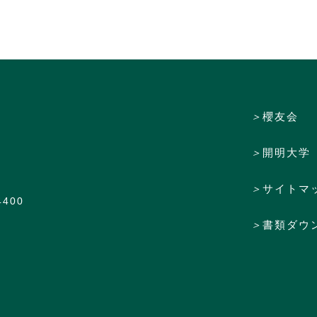
＞
櫻友会
＞
開明大学
＞
サイトマ
4400
＞
書類ダウ