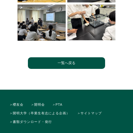
一覧へ戻る
＞
櫻友会
＞
開明会
＞
PTA
＞
開明大学（卒業生有志による企画）
＞
サイトマップ
＞
書類ダウンロード・発行