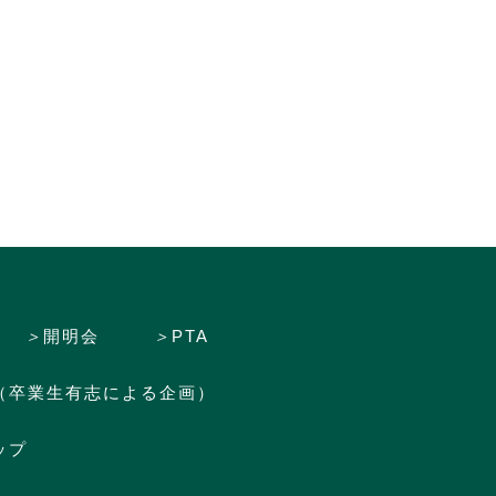
＞
開明会
＞
PTA
（卒業生有志による企画）
ップ