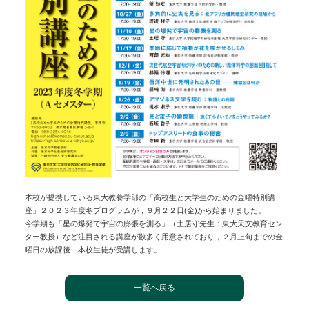
本校が提携している東大教養学部の「高校生と大学生のための金曜特別講
座」２０２３年度冬プログラムが，９月２２日(金)から始まりました。
今学期も「星の爆発で宇宙の膨張を測る」（土居守先生：東大天文教育セン
ター教授）など注目される講座が数多く用意されており，２月上旬までの金
曜日の放課後，本校生徒が受講します。
一覧へ戻る