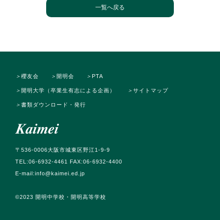
一覧へ戻る
＞
櫻友会
＞
開明会
＞
PTA
＞
開明大学（卒業生有志による企画）
＞
サイトマップ
＞
書類ダウンロード・発行
〒536-0006大阪市城東区野江1-9-9
TEL:06-6932-4461 FAX:06-6932-4400
E-mail:info@kaimei.ed.jp
©️2023 開明中学校・開明高等学校