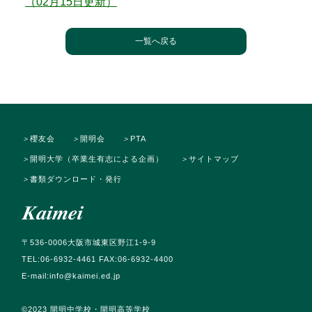
（02月15日更新）
一覧へ戻る
＞
櫻友会
＞
開明会
＞
PTA
＞
開明大学（卒業生有志による企画）
＞
サイトマップ
＞
書類ダウンロード・発行
〒536-0006大阪市城東区野江1-9-9
TEL:06-6932-4461 FAX:06-6932-4400
E-mail:info@kaimei.ed.jp
©️2023 開明中学校・開明高等学校