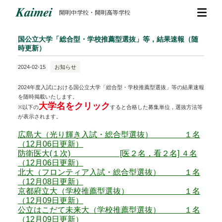
開明中学校・開明高等学校
国公立大学「総合型・学校推薦型選抜」等，結果速報（随
時更新）
2024-02-15
お知らせ
2024年度入試における国公立大学「総合型・学校推薦型選抜」等の結果速報
を随時掲載いたします。
大学名をクリック
※以下の
すると合格した募集単位，選抜方法等
が表示されます。
広島大（光り輝き入試・総合型選抜） １名
（12月06日更新）
防衛医大(１次) [医２名，看２名] ４名
（12月06日更新）
北大（フロンティア入試・総合型選抜） １名
（12月08日更新）
京都府立大（学校推薦型選抜） １名
（12月09日更新）
公立はこだて未来大（学校推薦型選抜） １名
（12月09日更新）