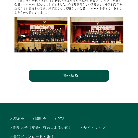
一覧へ戻る
＞
櫻友会
＞
開明会
＞
PTA
＞
開明大学（卒業生有志による企画）
＞
サイトマップ
＞
書類ダウンロード・発行