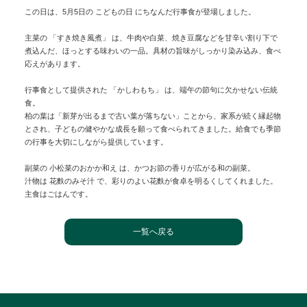
この日は、5月5日の こどもの日 にちなんだ行事食が登場しました。
主菜の 「すき焼き風煮」 は、牛肉や白菜、焼き豆腐などを甘辛い割り下で
煮込んだ、ほっとする味わいの一品。具材の旨味がしっかり染み込み、食べ
応えがあります。
行事食として提供された 「かしわもち」 は、端午の節句に欠かせない伝統
食。
柏の葉は「新芽が出るまで古い葉が落ちない」ことから、家系が続く縁起物
とされ、子どもの健やかな成長を願って食べられてきました。給食でも季節
の行事を大切にしながら提供しています。
副菜の 小松菜のおかか和え は、かつお節の香りが広がる和の副菜。
汁物は 花麩のみそ汁 で、彩りのよい花麩が食卓を明るくしてくれました。
主食はごはんです。
一覧へ戻る