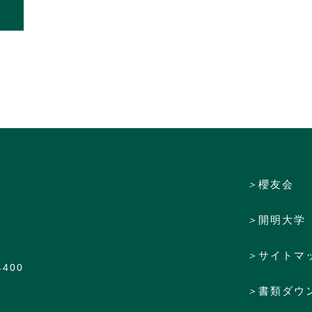
＞
櫻友会
＞
開明大学
＞
サイトマ
4400
＞
書類ダウ