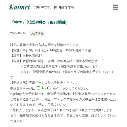
開明中学校・開明高等学校
「中学」入試説明会（8/30開催）
2025-07-16
入試情報
以下の要領で中学校入試説明会を開催いたします。
【実施日時】8月30日（土）14時集合、15時30分終了予定
【場所】本校体育館2Ｆ
【内容】教育内容に関する説明、次年度入試に関する説明など
※ご希望の方には校内見学・個別相談を実施いたします。
※なお、説明会開始10分前より音楽クラブの演奏を予定しておりま
す。
【申込方法】専用ページよりお申込みください。
こちら
申込専用ページは
をクリックしてください。
※参加は完全予約制です。申込受付期間内に上記申込専用ページへアクセス
してお申込みください。電話・ファックス等からのお申込みはご遠慮いただ
いておりますので、予めご了承ください。
※恐れ入りますが、申込はお子様１名につき合計３名まででお願いします。
また、先着順での受付となりますので、満員になり次第、締切とさせていた
だきます。