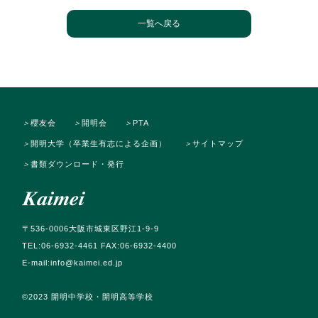
一覧へ戻る
＞
櫻友会
＞
開明会
＞
PTA
＞
開明大学（卒業生有志による企画）
＞
サイトマップ
＞
書類ダウンロード・発行
〒536-0006大阪市城東区野江1-9-9
TEL:06-6932-4461 FAX:06-6932-4400
E-mail:info@kaimei.ed.jp
©️2023 開明中学校・開明高等学校