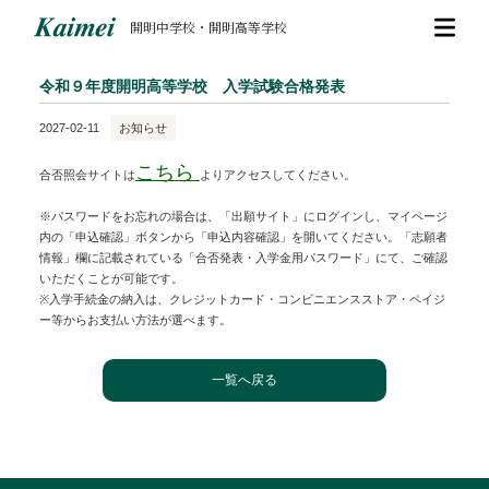
開明中学校・開明高等学校
令和９年度開明高等学校 入学試験合格発表
2027-02-11
お知らせ
こちら
合否照会サイトは
よりアクセスしてください。
※パスワードをお忘れの場合は、「出願サイト」にログインし、マイページ
内の「申込確認」ボタンから「申込内容確認」を開いてください。「志願者
情報」欄に記載されている「合否発表・入学金用パスワード」にて、ご確認
いただくことが可能です。
※入学手続金の納入は、クレジットカード・コンビニエンスストア・ペイジ
ー等からお支払い方法が選べます。
一覧へ戻る