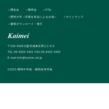
＞
櫻友会
＞
開明会
＞
PTA
＞
開明大学（卒業生有志による企画）
＞
サイトマップ
＞
書類ダウンロード・発行
〒536-0006大阪市城東区野江1-9-9
TEL:06-6932-4461 FAX:06-6932-4400
E-mail:info@kaimei.ed.jp
©️2023 開明中学校・開明高等学校